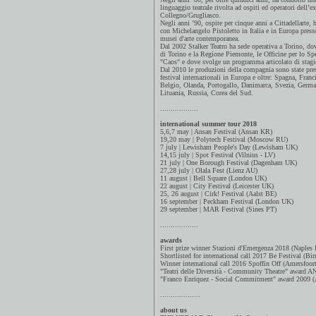
linguaggio teatrale rivolta ad ospiti ed operatori dell’e
Collegno/Grugliasco.
Negli anni ’90, ospite per cinque anni a Cittadellarte, 
con Michelangelo Pistoletto in Italia e in Europa presso 
musei d'arte contemporanea.
Dal 2002 Stalker Teatro ha sede operativa a Torino, dov
di Torino e la Regione Piemonte, le Officine per lo Sp
"Caos" e dove svolge un programma articolato di stagion
Dal 2010 le produzioni della compagnia sono state pres
festival internazionali in Europa e oltre: Spagna, Franc
Belgio, Olanda, Portogallo, Danimarca, Svezia, Germani
Lituania, Russia, Corea del Sud.
..................
international summer tour 2018
5,6,7 may | Ansan Festival (Ansan KR)
19,20 may | Polytech Festival (Moscow RU)
7 july | Lewisham People's Day (Lewisham UK)
14,15 july | Spot Festival (Vilnius - LV)
21 july | One Borough Festival (Dagenham UK)
27,28 july | Olala Fest (Lienz AU)
11 august | Bell Square (London UK)
22 august | City Festival (Leicester UK)
25, 26 august | Cirk! Festival (Aalst BE)
16 september | Peckham Festival (London UK)
29 september | MAR Festival (Sines PT)
..................
awards
First prize winner Stazioni d'Emergenza 2018 (Naples 
Shortlisted for international call 2017 Be Festival (
Winner international call 2016 Spoffin Off (Amersfoor
"Teatri delle Diversità - Community Theatre" award A
"Franco Enriquez - Social Commitment" award 2009 (
...................
about us