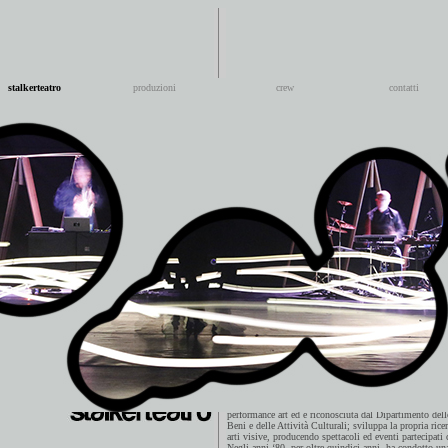
stalkerteatro
produzioni
crew
contatti
La compagnia Stalker Teatro è attiva professionalmente
performance art ed è riconosciuta dal Dipartimento del
Beni e delle Attività Culturali; sviluppa la propria rice
arti visive, producendo spettacoli ed eventi partecipati
Negli anni ‘80, per oltre quindici anni, ha condotto una 