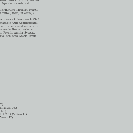
x Ospedale Psichiatrico di
ha sviluppato importanti progetti
festival, teatri, università, e
e ha creato in intesa con la Città
ettacolo e l'Arte Contemporanea
e, festival e residenza artistica.
entate in diverse location e
ia, Polonia, Austria, Svizzera,
a, Inghilterra, Scozia, Israele,
IT)
Birmingham UK)
t NL)
NCT 2014 (Volterra IT)
Ancona IT)