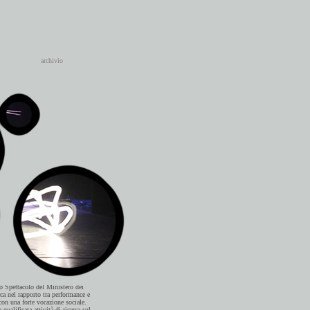
archivio
 dagli anni '70 nel campo della
lo Spettacolo del Ministero dei
rca nel rapporto tra performance e
 con una forte vocazione sociale.
qualificata attività di ricerca sul